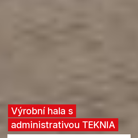
Výrobní hala s
administrativou TEKNIA